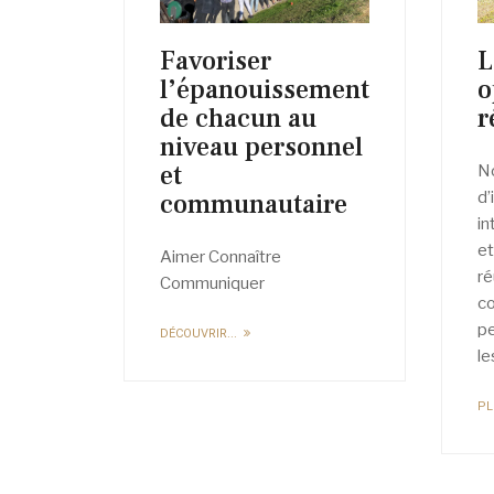
Favoriser
L
l’épanouissement
o
de chacun au
r
niveau personnel
et
N
communautaire
d’
in
et
Aimer Connaître
ré
Communiquer
co
pe
DÉCOUVRIR...
le
PL