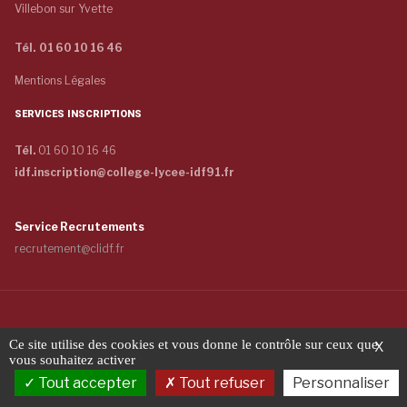
Villebon sur Yvette
Tél. 01 60 10 16 46
Mentions Légales
SERVICES INSCRIPTIONS
Tél.
01 60 10 16 46
idf.inscription@college-lycee-idf91.fr
Service Recrutements
recrutement@clidf.fr
Copyright © 2026 COLLÈGE ET LYCÉE - INTERNAT DE L'ILE-DE-FRANCE -
Ce site utilise des cookies et vous donne le contrôle sur ceux que
X
Tous droits réservés
vous souhaitez activer
Tout accepter
Tout refuser
Personnaliser