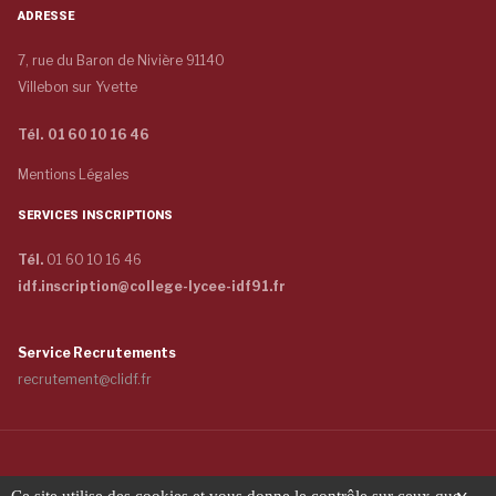
ADRESSE
7, rue du Baron de Nivière 91140
Villebon sur Yvette
Tél. 01 60 10 16 46
Mentions Légales
SERVICES INSCRIPTIONS
Tél.
01 60 10 16 46
idf.inscription@college-lycee-idf91.fr
Service Recrutements
recrutement@clidf.fr
Copyright © 2026 COLLÈGE ET LYCÉE - INTERNAT DE L'ILE-DE-FRANCE -