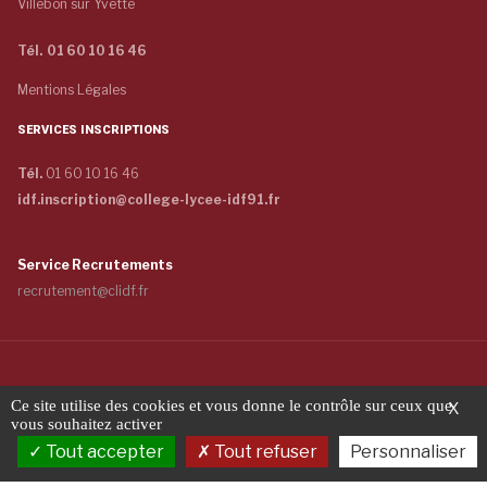
Villebon sur Yvette
Tél. 01 60 10 16 46
Mentions Légales
SERVICES INSCRIPTIONS
Tél.
01 60 10 16 46
idf.inscription@college-lycee-idf91.fr
Service Recrutements
recrutement@clidf.fr
Copyright © 2026 COLLÈGE ET LYCÉE - INTERNAT DE L'ILE-DE-FRANCE -
Ce site utilise des cookies et vous donne le contrôle sur ceux que
X
Tous droits réservés
vous souhaitez activer
Tout accepter
Tout refuser
Personnaliser