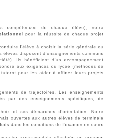
des compétences de chaque élève), notre
relationnel
pour la réussite de chaque projet
onduire l’élève à choisir la série générale ou
 les élèves disposent d’enseignements communs
ociété). Ils bénéficient d’un accompagnement
épondre aux exigences du lycée (méthodes de
 tutorat pour les aider à affiner leurs projets
ngements de trajectoires. Les enseignements
és par des enseignements spécifiques, de
choix et ses démarches d’orientation. Notre
mais ouvertes aux autres élèves de terminale
alués dans les conditions de l’examen en cours
 démarche expérimentale effectuée en groupes