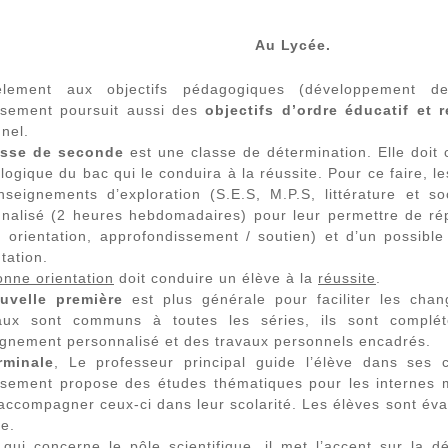
Au Lycée.
lèlement aux objectifs pédagogiques (développement 
ssement poursuit aussi des
objectifs d’ordre éducatif et 
nel.
asse de seconde
est une classe de détermination. Elle doit c
logique du bac qui le conduira à la réussite. Pour ce faire,
nseignements d’exploration (S.E.S, M.P.S, littérature et s
nalisé (2 heures hebdomadaires) pour leur permettre de r
l, orientation, approfondissement / soutien) et d’un possible
tation.
nne orientation
doit conduire un élève à la
réussite
.
uvelle première
est plus générale pour faciliter les cha
aux sont communs à toutes les séries, ils sont complét
ignement personnalisé et des travaux personnels encadrés.
rminale
, Le professeur principal guide l’élève dans ses 
ssement propose des études thématiques pour les internes 
’accompagner ceux-ci dans leur scolarité. Les élèves sont év
e.
qui concerne le pôle scientifique, il met l’accent sur la