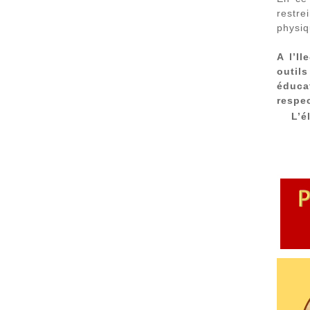
restre
physiq
A l’I
outils
éduca
respec
L’é