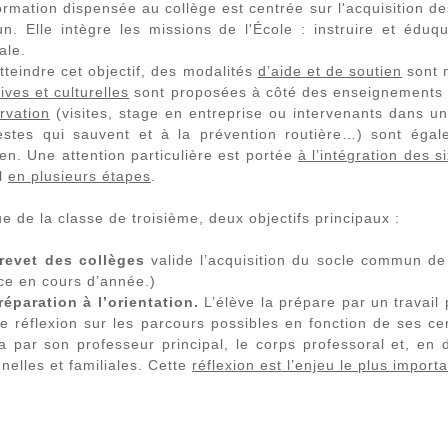
ormation dispensée au collège est centrée sur l'acquisition 
. Elle intègre les missions de l'École : instruire et éduq
ale.
tteindre cet objectif, des modalités
d’aide et de soutien
sont 
ives et culturelles
sont proposées à côté des enseignements (d
rvation
(visites, stage en entreprise ou intervenants dans un
estes qui sauvent et à la prévention routière…) sont éga
ien. Une attention particulière est portée
à l’intégration des s
l
en plusieurs étapes
.
sue de la classe de troisième, deux objectifs principaux :
revet des collèges
valide l’acquisition du socle commun d
ce en cours d’année.)
réparation à l’orientation.
L’élève la prépare par un travail 
e réflexion sur les parcours possibles en fonction de ses cen
a par son professeur principal, le corps professoral et, e
nelles et familiales. Cette
réflexion est l’enjeu le plus import