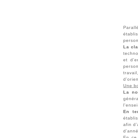
Paral
établi
person
La cl
techno
et d’e
person
travai
d’orien
Une bo
La no
génér
l'ense
En te
établi
afin d
d’anné
En ce 