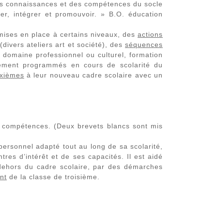
des connaissances et des compétences du socle
uer, intégrer et promouvoir. » B.O. éducation
mises en place à certains niveaux, des
actions
ivers ateliers art et société), des
séquences
 domaine professionnel ou culturel, formation
lement programmés en cours de scolarité du
ixièmes
à leur nouveau cadre scolaire avec un
e compétences. (Deux brevets blancs sont mis
personnel adapté tout au long de sa scolarité,
tres d’intérêt et de ses capacités. Il est aidé
n dehors du cadre scolaire, par des démarches
ant
de la classe de troisième.