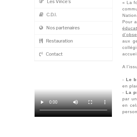
Les Vince's
« La f
commun
C.D.I.
Nation
Pour a
Nos partenaires
éducat
d’obse
Restauration
aux g
collég
accuei
Contact
A l’is
-
Le b
en pla
-
La p
par un
en cel
person