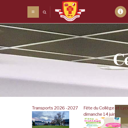
Panneau de gestion des cookies
C
en parle !
 : L’Echo de
Transports 2026 -2027
Fête du Collège et Ly
cent
dimanche 14 juin