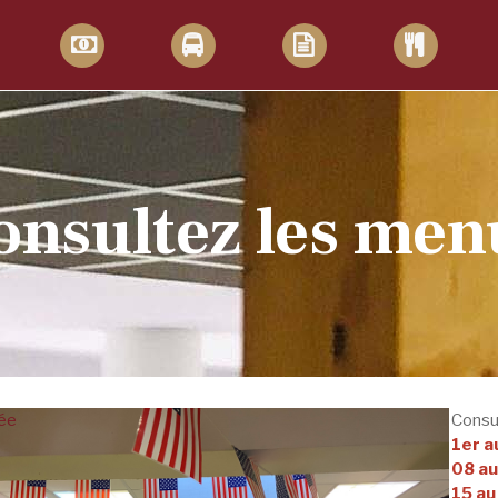
onsultez les men
cée
Consul
1er a
08 au
15 au