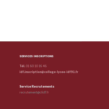
SERVICES INSCRIPTIONS
Tél.
01 60 10 16 46
idf.inscription@college-lycee-idf91.fr
Service Recrutements
recrutement@clidf.fr