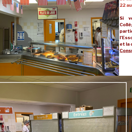
22 au
Si v
Coll
part
l'Ess
et la
Consu