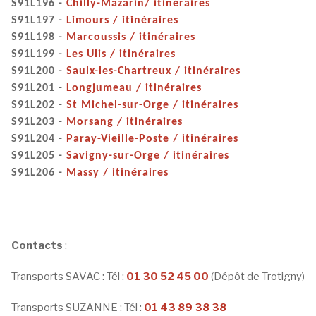
S91L196 -
Chilly-Mazarin/ itinéraires
S91L197 -
Limours / itinéraires
S91L198 -
Marcoussis / itinéraires
S91L199 -
Les Ulis / itinéraires
S91L200 -
Saulx-les-Chartreux / itinéraires
S91L201 -
Longjumeau / itinéraires
S91L202 -
St Michel-sur-Orge / itinéraires
S91L203 -
Morsang / itinéraires
S91L204 -
Paray-Vieille-Poste / itinéraires
S91L205 -
Savigny-sur-Orge / itinéraires
S91L206 -
Massy / itinéraires
Contacts
:
Transports SAVAC : Tél :
01 30 52 45 00
(Dépôt de Trotigny)
Transports SUZANNE : Tél :
01 43 89 38 38