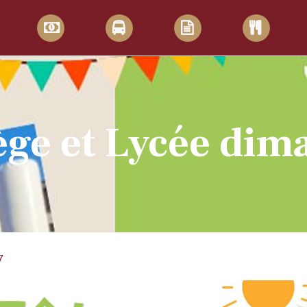
ège et Lycée dim
t Lycée
s://adresses-incontournables.madame.lefigaro.fr/formation/ecole-