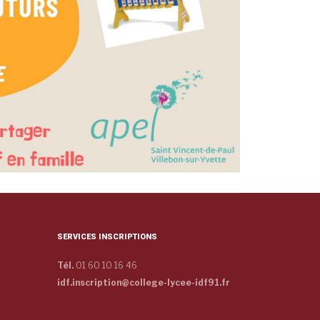
SERVICES INSCRIPTIONS
Tél.
01 60 10 16 46
idf.inscription@college-lycee-idf91.fr