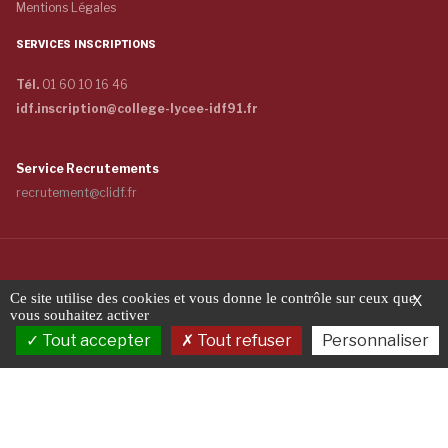
Mentions Légales
SERVICES INSCRIPTIONS
Tél.
01 60 10 16 46
idf.inscription@college-lycee-idf91.fr
Service Recrutements
recrutement@clidf.fr
Copyright © 2026 COLLÈGE ET LYCÉE - INTERNAT DE L'ILE-DE-FRANCE -
Ce site utilise des cookies et vous donne le contrôle sur ceux que
X
Tous droits réservés
vous souhaitez activer
Tout accepter
Tout refuser
Personnaliser