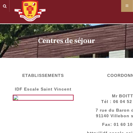
Panneau de gestion des cookies
Centres de séjour
ETABLISSEMENTS
COORDON
IDF Escale Saint Vincent
Mr BOITT
Tél : 06 04 5
7 rue du Baron 
91140 Villebon 
Fax: 01 60 1