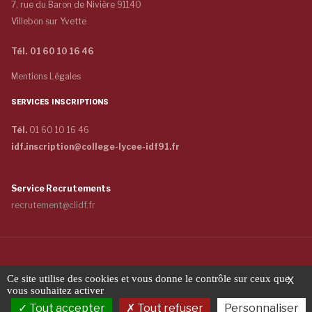
7, rue du Baron de Nivière 91140
Villebon sur Yvette
Tél. 01 60 10 16 46
Mentions Légales
SERVICES INSCRIPTIONS
Tél.
01 60 10 16 46
idf.inscription@college-lycee-idf91.fr
Service Recrutements
recrutement@clidf.fr
Copyright © 2026 COLLÈGE ET LYCÉE - INTERNAT DE L'ILE-DE-FRANCE -
Ce site utilise des cookies et vous donne le contrôle sur ceux que
X
Tous droits réservés
vous souhaitez activer
Tout accepter
Tout refuser
Personnaliser