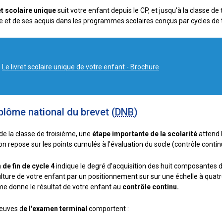
et scolaire unique
suit votre enfant depuis le CP, et jusqu'à la classe de
 et de ses acquis dans les programmes scolaires conçus par cycles de t
Le livret scolaire unique de votre enfant - Brochure
plôme national du brevet (
DNB
)
 de la classe de troisième, une
étape importante de la scolarité
attend 
on repose sur les points cumulés à l'évaluation du socle (contrôle conti
n de fin de cycle 4
indique le degré d’acquisition des huit composante
ulture de votre enfant par un positionnement sur sur une échelle à quatr
e donne le résultat de votre enfant au
contrôle continu.
euves d
e l'examen terminal
comportent :