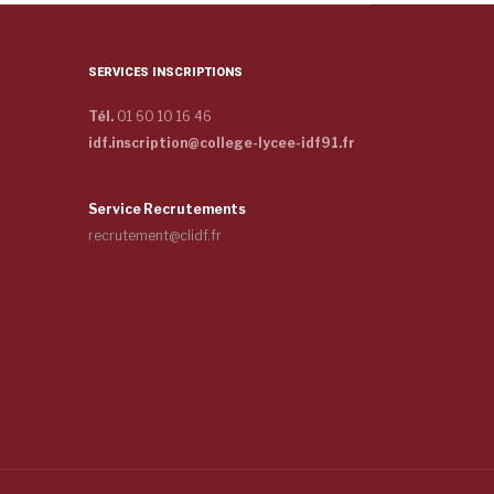
SERVICES INSCRIPTIONS
Tél.
01 60 10 16 46
idf.inscription@college-lycee-idf91.fr
Service Recrutements
recrutement@clidf.fr