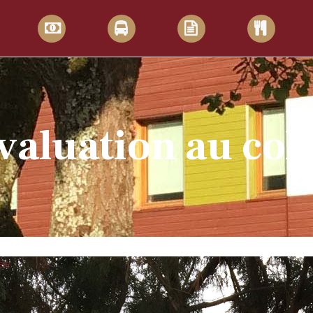
valuation au col
cée