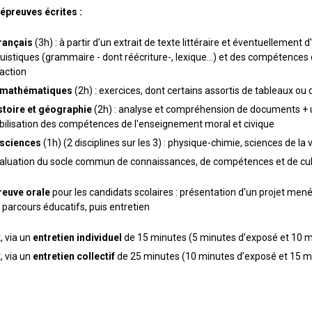
épreuves écrites :
rançais
(3h) : à partir d'un extrait de texte littéraire et éventuelleme
guistiques (grammaire - dont réécriture-, lexique...) et des compétences
action
mathématiques
(2h) : exercices, dont certains assortis de tableaux o
stoire
et géographie
(2h) : analyse et compréhension de documents + ut
ilisation des compétences de l'enseignement moral et civique
sciences
(1h) (2 disciplines sur les 3) : physique-chimie, sciences de la 
valuation du socle commun de connaissances, de compétences et de cul
reuve orale
pour les candidats scolaires : présentation d'un projet mené
s parcours éducatifs, puis entretien
, via un
entretien individuel
de 15 minutes (5 minutes d’exposé et 10 mi
, via un
entretien collectif
de 25 minutes (10 minutes d’exposé et 15 mi