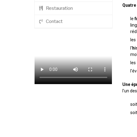
Quatre 
Restauration
le
f
Contact
lin
réd
les
l'
hi
mob
les
l'é
Une ép
l'un de
soit
soit