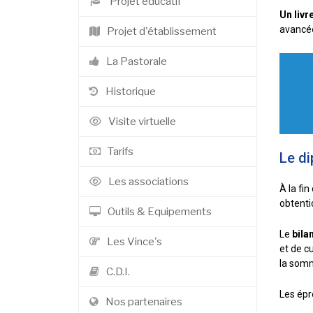
Projet éducatif
Un livr
avancée
Projet d'établissement
La Pastorale
Historique
Visite virtuelle
Tarifs
Le di
Les associations
À la fin
obtenti
Outils & Equipements
Le
bila
Les Vince's
et de c
la somm
C.D.I.
Les épr
Nos partenaires