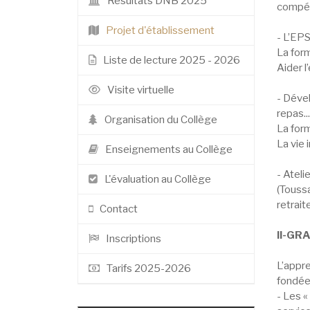
Résultats DNB 2025
compét
Projet d'établissement
- L’EPS
La form
Liste de lecture 2025 - 2026
Aider l
Visite virtuelle
- Dével
repas...
Organisation du Collège
La form
La vie 
Enseignements au Collège
- Ateli
L'évaluation au Collège
(Toussa
retrait
Contact
II-GR
Inscriptions
L’appre
Tarifs 2025-2026
fondée 
- Les «