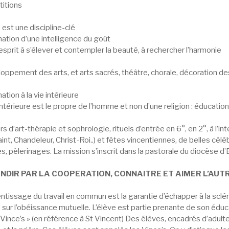
itions
 est une discipline-clé
ation d’une intelligence du goût
’esprit à s’élever et contempler la beauté, à rechercher l’harmonie
oppement des arts, et arts sacrés, théâtre, chorale, décoration de
ation à la vie intérieure
intérieure est le propre de l’homme et non d’une religion : éducation 
ers d’art-thérapie et sophrologie, rituels d’entrée en 6°, en 2°, à l’i
int, Chandeleur, Christ-Roi..) et fêtes vincentiennes, de belles cél
es, pèlerinages. La mission s’inscrit dans la pastorale du diocèse d’
ANDIR PAR LA COOPERATION, CONNAITRE ET AIMER L’AUTR
ntissage du travail en commun est la garantie d’échapper à la scl
sur l’obéissance mutuelle. L’élève est partie prenante de son éduc
 Vince’s » (en référence à St Vincent) Des élèves, encadrés d’adulte