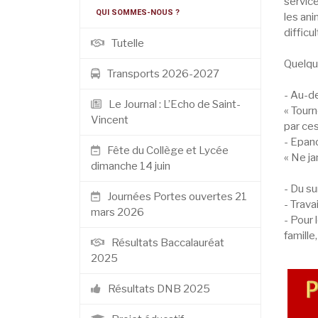
service
QUI SOMMES-NOUS ?
les ani
difficu
Tutelle
Quelque
Transports 2026-2027
- Au-d
Le Journal : L’Echo de Saint-
« Tourn
Vincent
par ce
- Epan
Fête du Collège et Lycée
« Ne ja
dimanche 14 juin
- Du su
Journées Portes ouvertes 21
- Trava
mars 2026
- Pour 
famille
Résultats Baccalauréat
2025
Résultats DNB 2025