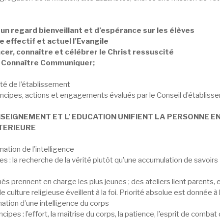
un regard bienveillant et d’espérance sur les élèves
 effectif et actuel l’Evangile
er, connaître et célébrer le Christ ressuscité
 Connaître Communiquer;
ité de l’établissement
incipes, actions et engagements évalués par le Conseil d’établis
 ENSEIGNEMENT ET L’ EDUCATION UNIFIENT LA PERSONNE E
NTERIEURE
ation de l’intelligence
es : la recherche de la vérité plutôt qu’une accumulation de savoirs
înés prennent en charge les plus jeunes ; des ateliers lient parents
e culture religieuse éveillent à la foi. Priorité absolue est donnée à 
ation d’une intelligence du corps
ncipes : l’effort, la maîtrise du corps, la patience, l’esprit de comba