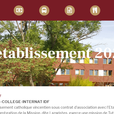
'établissement 20
7
-COLLEGE-INTERNAT IDF
sement catholique vincentien sous contrat d’association avec l’Eta
régation de la Mission, dite Lazaristes, exerce une mission de Tute