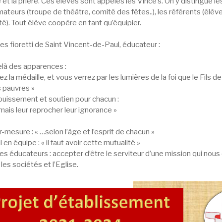
 et la prière. Ces élèves sont appelés les Vince’s. On y distingue 
mateurs (troupe de théâtre, comité des fêtes..), les référents (élè
lté). Tout élève coopère en tant qu’équipier.
s fioretti de Saint Vincent-de-Paul, éducateur :
elà des apparences :
ez la médaille, et vous verrez par les lumières de la foi que le Fils 
s pauvres »
ouissement et soutien pour chacun :
mais leur reprocher leur ignorance »
r-mesure : « …selon l’âge et l’esprit de chacun »
il en équipe : « il faut avoir cette mutualité »
les éducateurs : accepter d’être le serviteur d’une mission qui n
, les sociétés et l’Eglise.