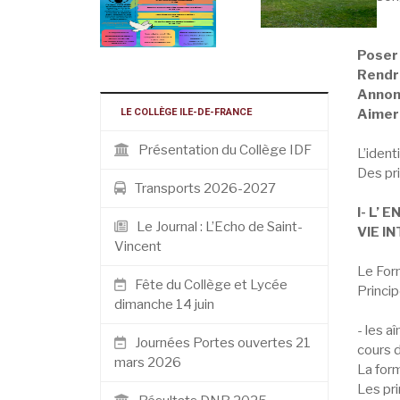
Poser 
Rendre
Annonc
LE COLLÈGE ILE-DE-FRANCE
Aimer
Présentation du Collège IDF
L’ident
Des pr
Transports 2026-2027
I- L’
Le Journal : L’Echo de Saint-
VIE I
Vincent
Le Form
Fête du Collège et Lycée
Princip
dimanche 14 juin
- les a
Journées Portes ouvertes 21
cours d
mars 2026
La form
Les pri