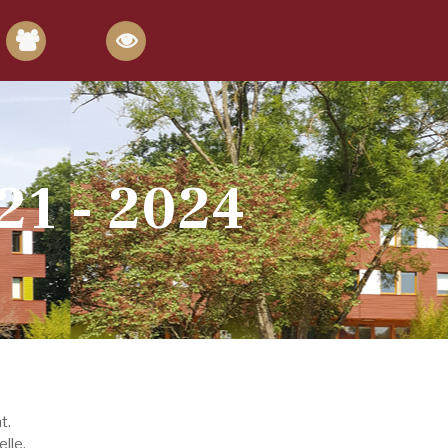
21 - 2024
t.
lle.